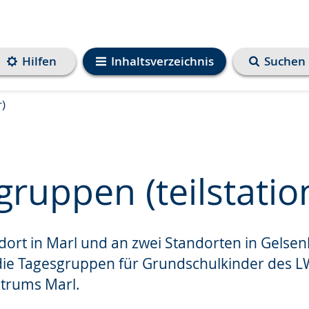
Hilfen
Inhaltsverzeichnis
Suchen
r)
ruppen (teilstatio
ort in Marl und an zwei Standorten in Gelsen
e
die Tagesgruppen für Grundschulkinder des L
ntrums Marl.