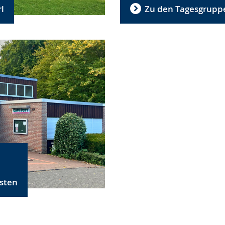
l
Zu den Tagesgrupp
n
sten