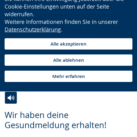
Cookie-Einstellungen unten auf der Seite
widerrufen.
Weitere Informationen finden Sie in unserer
Datenschutzerklärung
.
Alle akzeptieren
Alle ablehnen
Mehr erfahren
Zur
Aktiviere
Ein
Wir haben deine
Leichten
Audio-
Video
Gesundmeldung erhalten!
Sprache
Unterstützung.
in
wechseln.
Deutscher